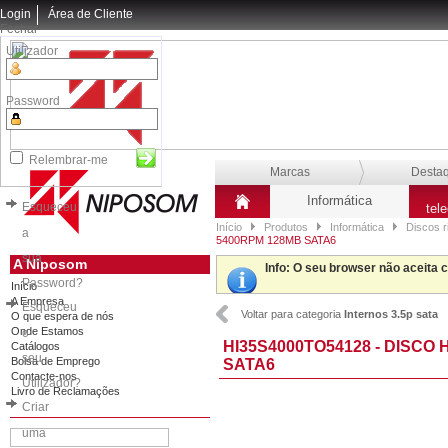
Login
Área de Cliente
Fechar
Utilizador
Password
Relembrar-me
Marcas
Desta
Informática
Esqueceu
tel
Início
Produtos
Informática
Discos r
a
5400RPM 128MB SATA6
sua
A Niposom
Info
: O seu browser não aceita 
Password?
Início
A Empresa
Esqueceu
Voltar para categoria
Internos 3.5p sata
O que espera de nós
Onde Estamos
o
HI35S4000TO54128 - DISCO 
Catálogos
seu
Bolsa de Emprego
SATA6
Contacte-nos
Utilizador?
Livro de Reclamações
Criar
uma