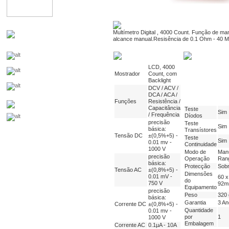
Multímetro Digital , 4000 Count. Função de m
alcance manual.Resisência de 0.1 Ohm - 40 M
LCD, 4000
Mostrador
Count, com
Backlight
DCV / ACV /
DCA / ACA /
Funções
Resistência /
Capacitância
Teste
Sim
/ Frequência
Díodos
precisão
Teste
Sim
básica:
Transístores
Tensão DC
±(0,5%+5) -
Teste
Sim
0.01 mv -
Continuidade
1000 V
Modo de
Man
precisão
Operação
Ran
básica:
Protecção
Sob
Tensão AC
±(0,8%+5) -
Dimensões
0.01 mV -
60 x
do
750 V
92
Equipamento
precisão
Peso
320 
básica:
Garantia
3 An
Corrente DC
±(0,8%+5) -
Quantidade
0.01 mv -
por
1
1000 V
Embalagem
Corrente AC
0.1µA - 10A