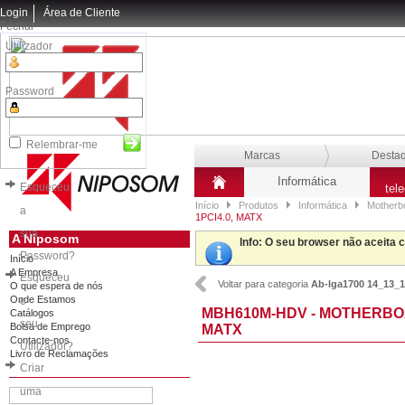
Login
Área de Cliente
Fechar
Utilizador
Password
Relembrar-me
Marcas
Desta
Informática
Esqueceu
tel
Início
Produtos
Informática
Motherb
a
1PCI4.0, MATX
sua
A Niposom
Info
: O seu browser não aceita 
Password?
Início
A Empresa
Esqueceu
Voltar para categoria
Ab-lga1700 14_13_1
O que espera de nós
Onde Estamos
o
MBH610M-HDV - MOTHERBOA
Catálogos
seu
Bolsa de Emprego
MATX
Contacte-nos
Utilizador?
Livro de Reclamações
Criar
uma