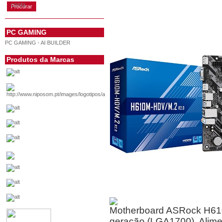
conta
PC GAMING
PC GAMING - AI BUILDER
Produtos da Marcas
Motherboard ASRock H61
geração (LGA1700). Alim