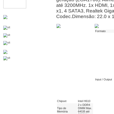
até 3200MHz. 1x HDMI, 1x
x1, 4 SATA3, Realtek Gig
Codec.Dimensão: 22.0 x 1
Formato
Input / Output
Chipset
Intel H610
2 x DDR4
Tipo de
DIMM Max.
Memória
64GB até