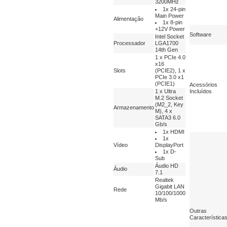
3200MHz
1x 24-pin
Main Power
Alimentação
1x 8-pin
+12V Power
Software
Intel Socket
Processador
LGA1700
14th Gen
1 x PCIe 4.0
x16
Slots
(PCIE2), 1 x
PCIe 3.0 x1
(PCIE1)
Acessórios
1 x Ultra
Incluídos
M.2 Socket
(M2_2, Key
Armazenamento
M), 4 x
SATA3 6.0
Gb/s
1x HDMI
1x
Vídeo
DisplayPort
1x D-
Sub
Áudio HD
Áudio
7.1
Realtek
Gigabit LAN
Rede
10/100/1000
Mb/s
Outras
Característica