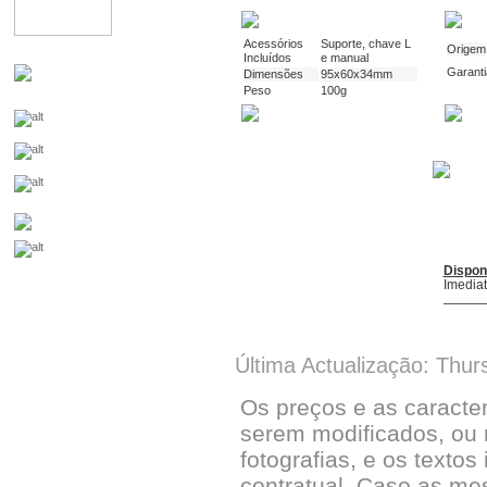
Acessórios
Suporte, chave L
Origem
Incluídos
e manual
Garanti
Dimensões
95x60x34mm
Peso
100g
Dispon
Imedia
Última Actualização: Thur
Os preços e as caracte
serem modificados, ou 
fotografias, e os textos
contratual. Caso as me