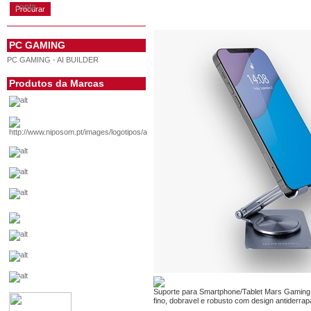
conta
PC GAMING
PC GAMING - AI BUILDER
Produtos da Marcas
Suporte para Smartphone/Tablet Mars Gaming 
fino, dobravel e robusto com design antiderra