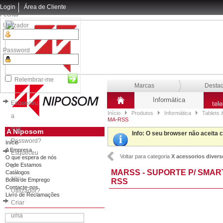
Login
Área de Cliente
Fechar
Utilizador
Password
Relembrar-me
Marcas
Desta
Informática
Esqueceu
tel
Início
Produtos
Informática
Tablets 
a
MA-RSS
sua
A Niposom
Info
: O seu browser não aceita 
Password?
Início
A Empresa
Esqueceu
Voltar para categoria
X acessorios diver
O que espera de nós
Onde Estamos
o
MARSS - SUPORTE P/ SMAR
Catálogos
seu
Bolsa de Emprego
RSS
Contacte-nos
Utilizador?
Livro de Reclamações
Criar
uma