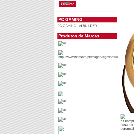
conta
PC GAMING
PC GAMING - AI BUILDER
Produtos da Marcas
Kit comp
essa cor
personal