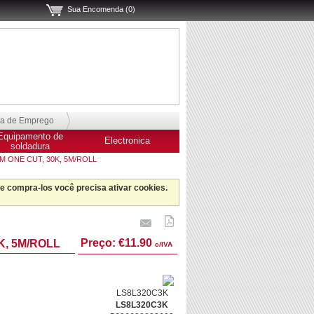
Sua Encomenda (0)
sa de Emprego
Equipamento de
Electronica
soldadura
CM ONE CUT, 30K, 5M/ROLL
 e compra-los você precisa ativar cookies.
Preço:
€11.90
K, 5M/ROLL
c/IVA
LS8L320C3K
LS8L320C3K