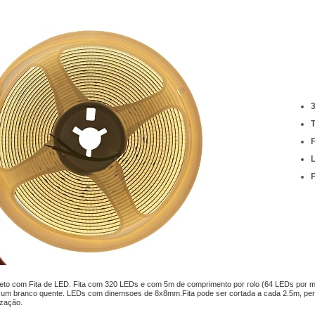
F
leto com Fita de LED. Fita com 320 LEDs e com 5m de comprimento por rolo (64 LEDs por m
 um branco quente. LEDs com dinemsoes de 8x8mm.Fita pode ser cortada a cada 2.5m, permit
ização.