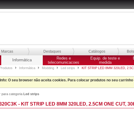
Marcas
Destaques
Catálogos
Bol
Redes e
Equip. de teste e
Informática
telecomunicacoes
medida
Produtos
Informática
Modding
Led strips
KIT STRIP LED 8MM 320LED, 2.5
Info
: O seu browser não aceita cookies. Para colocar produtos no seu carrinho
r para categoria
Led strips
320C3K - KIT STRIP LED 8MM 320LED, 2.5CM ONE CUT, 30