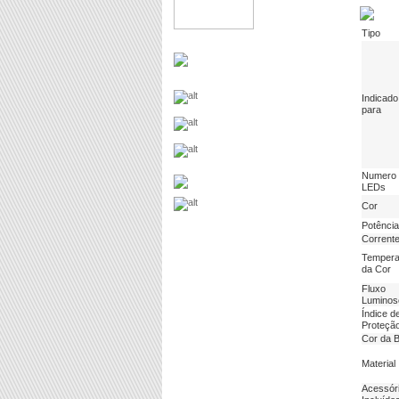
Tipo
Indicado
para
Numero 
LEDs
Cor
Potência
Corrent
Tempera
da Cor
Fluxo
Luminos
Índice d
Proteçã
Cor da 
Material
Acessór