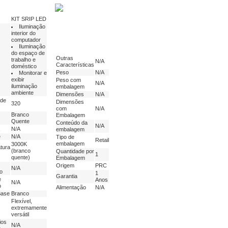
KIT SRIP LED
Iluminação
interior do
computador
Iluminação
do espaço de
Outras
trabalho e
N/A
Características
doméstico
Peso
N/A
Monitorar e
exibir
Peso com
N/A
iluminação
embalagem
ambiente
Dimensões
N/A
de
Dimensões
320
com
N/A
Branco
Embalagem
Quente
Conteúdo da
N/A
N/A
embalagem
e
N/A
Tipo de
Retail
embalagem
3000K
tura
(branco
Quantidade por
1
quente)
Embalagem
Origem
PRC
N/A
o
1
Garantia
e
Anos
N/A
o
Alimentação
N/A
Base
Branco
Flexível,
extremamente
versátil
ios
N/A