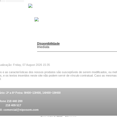
s
Disponibilidade
Imediata
ualização: Friday, 07 August 2026 15:35
s e as características dos nossos produtos são susceptíveis de serem modificados, ou mel
as, e os textos inseridos neste site não podem servir de vínculo contratual. Caso as mesmas
.
rio: 2ª a 6ª Feira: 9H00~13H00, 14H00~19H00
fone 218 440 200
 218 409 517
il:
comercial@niposom.com