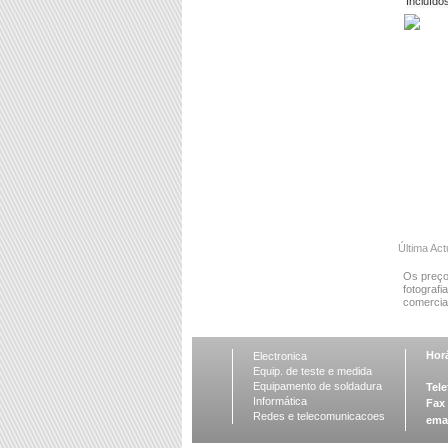
Incluído
Última Act
Os preço
fotografi
comercial
Horá
Electronica
Equip. de teste e medida
Equipamento de soldadura
Tele
Informática
Fax
Redes e telecomunicacoes
ema