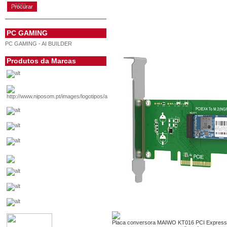
conta
PC GAMING
PC GAMING - AI BUILDER
Produtos da Marcas
Placa conversora MAIWO KT016 PCI Express 3