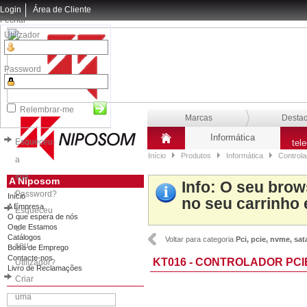
Login
Área de Cliente
Fechar
Utilizador
Password
Relembrar-me
Marcas
Desta
Informática
Esqueceu
tel
Início
Produtos
Informática
Control
a
sua
A Niposom
Info
: O seu brow
Password?
Início
no seu carrinho 
A Empresa
Esqueceu
O que espera de nós
Onde Estamos
o
Catálogos
Voltar para categoria
Pci, pcie, nvme, sat
seu
Bolsa de Emprego
Contacte-nos
KT016 - CONTROLADOR PCIE
Utilizador?
Livro de Reclamações
Criar
uma