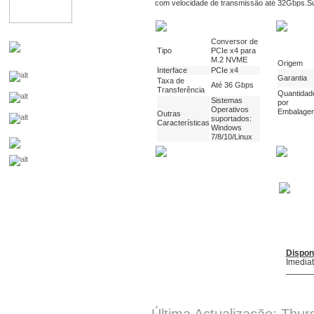
com velocidade de transmissão até 32Gbps.Su
Conversor de
Tipo
PCIe x4 para
M.2 NVME
Origem
Interface
PCIe x4
Garantia
Taxa de
Até 36 Gbps
Transferência
Quantidad
Sistemas
por
Operativos
Embalage
Outras
suportados:
Características
Windows
7/8/10/Linux
Dispon
Imedia