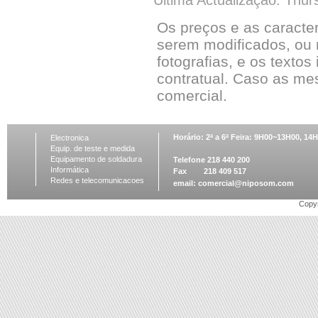
Última Actualização: Thur
Os preços e as caracte
serem modificados, ou 
fotografias, e os textos
contratual. Caso as me
comercial.
Horário: 2ª a 6ª Feira: 9H00~13H00, 1
Electronica
Equip. de teste e medida
Equipamento de soldadura
Telefone 218 440 200
Informática
Fax 218 409 517
Redes e telecomunicacoes
email:
comercial@niposom.com
Copyr