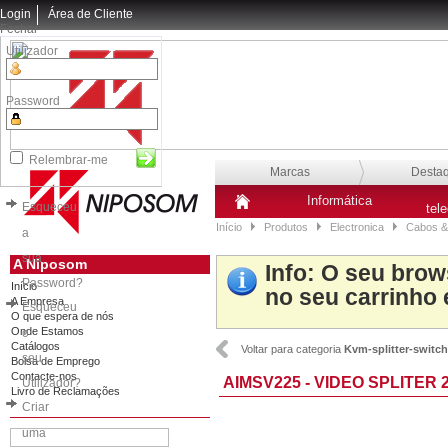
Login
Área de Cliente
Fechar
Utilizador
Password
Relembrar-me
Marcas
Desta
Informática
Esqueceu
tel
Início
Produtos
Electronica
Cabos &
a
sua
A Niposom
Info
: O seu brow
Password?
Início
no seu carrinho 
A Empresa
Esqueceu
O que espera de nós
Onde Estamos
o
Catálogos
Voltar para categoria
Kvm-splitter-switch
seu
Bolsa de Emprego
Contacte-nos
AIMSV225 - VIDEO SPLITER
Utilizador?
Livro de Reclamações
Criar
uma