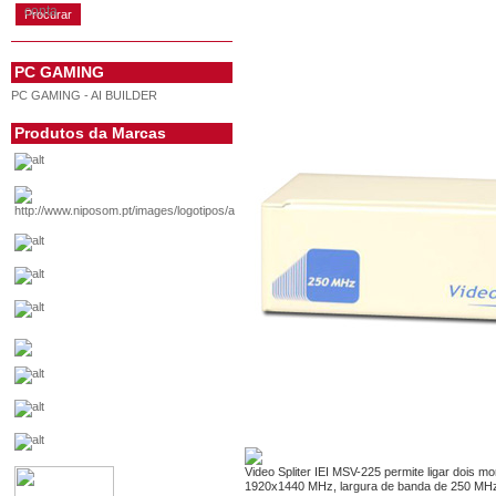
conta
PC GAMING
PC GAMING - AI BUILDER
Produtos da Marcas
Video Spliter IEI MSV-225 permite ligar dois
1920x1440 MHz, largura de banda de 250 MHz, 