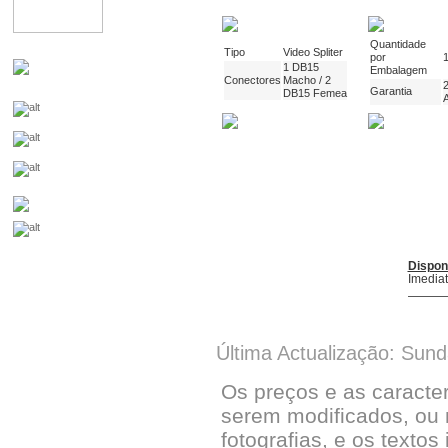
Quantidade
Tipo
Video Spliter
por
1 DB15
Embalagem
Conectores
Macho / 2
Garantia
DB15 Femea
Dispon
Imedia
Última Actualização: Sun
Os preços e as caracte
serem modificados, ou 
fotografias, e os textos