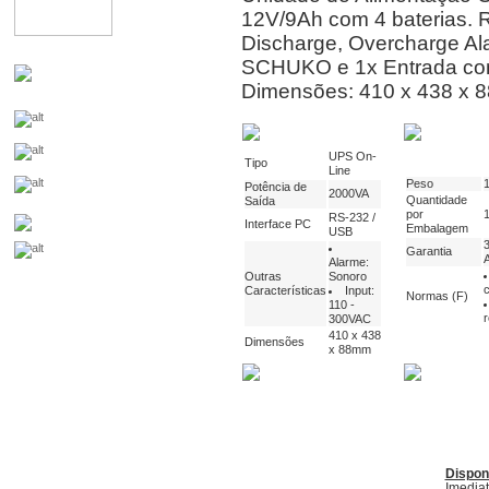
12V/9Ah com 4 baterias. 
Discharge, Overcharge Al
SCHUKO e 1x Entrada com 
Dimensões: 410 x 438 x 
UPS On-
Tipo
Line
Peso
Potência de
2000VA
Quantidade
Saída
por
RS-232 /
Interface PC
Embalagem
USB
Garantia
Alarme:
Outras
Sonoro
Características
Input:
Normas (F)
110 -
300VAC
410 x 438
Dimensões
x 88mm
Dispon
Imedia