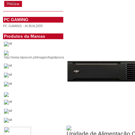
conta
PC GAMING
PC GAMING - AI BUILDER
Produtos da Marcas
Unidade de Alimentação