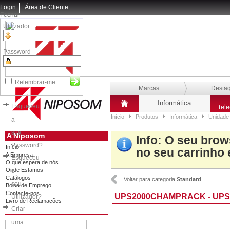
Login
Área de Cliente
Fechar
Utilizador
Password
Relembrar-me
Marcas
Desta
Informática
Esqueceu
tel
Início
Produtos
Informática
Unidade 
a
sua
A Niposom
Info
: O seu brow
Password?
Início
no seu carrinho 
A Empresa
Esqueceu
O que espera de nós
Onde Estamos
o
Catálogos
Voltar para categoria
Standard
seu
Bolsa de Emprego
Contacte-nos
UPS2000CHAMPRACK - UPS
Utilizador?
Livro de Reclamações
Criar
uma