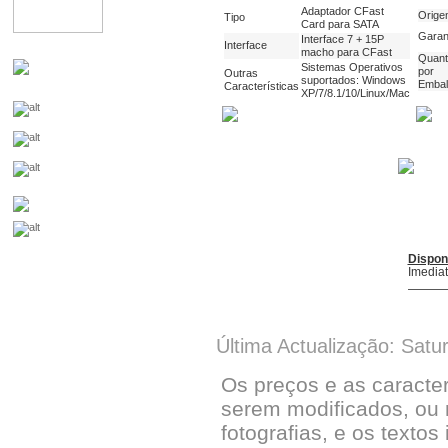
Adaptador CFast
Orige
Tipo
Card para SATA
Garan
Interface 7 + 15P
Interface
macho para CFast
Quant
Sistemas Operativos
por
Outras
suportados: Windows
Emba
Características
XP/7/8.1/10/Linux/Mac
Dispon
Imedia
Última Actualização: Satu
Os preços e as caracte
serem modificados, ou 
fotografias, e os textos