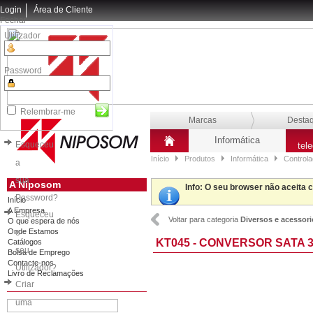
Login
Área de Cliente
Fechar
Utilizador
Password
Relembrar-me
Marcas
Desta
Informática
Esqueceu
tel
Início
Produtos
Informática
Control
a
sua
A Niposom
Info
: O seu browser não aceita 
Password?
Início
A Empresa
Esqueceu
Voltar para categoria
Diversos e acessor
O que espera de nós
Onde Estamos
o
KT045 - CONVERSOR SATA 
Catálogos
seu
Bolsa de Emprego
Contacte-nos
Utilizador?
Livro de Reclamações
Criar
uma