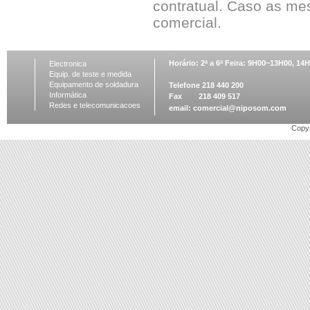
contratual. Caso as me
comercial.
Horário: 2ª a 6ª Feira: 9H00~13H00, 1
Electronica
Equip. de teste e medida
Equipamento de soldadura
Telefone 218 440 200
Informática
Fax 218 409 517
Redes e telecomunicacoes
email:
comercial@niposom.com
Copyr