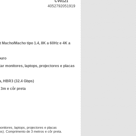
CV0121
4052792051919
 Macho/Macho tipo 1.4, 8K a 60Hz e 4K a
ouro
tar monitores, laptops, projectores e placas
a, HBR3 (32.4 Gbps)
3m e côr preta
itores, laptops, projectores e placas
s). Comprimento de 3 metros e côr preta.