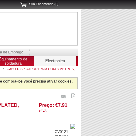
Sua Encomenda (0)
sa de Emprego
Equipamento de
Electronica
soldadura
CABO DISPLAYPORT M/M COM 3 METROS,
 e compra-los você precisa ativar cookies.
PLATED,
Preço:
€7.91
c/IVA
CV0121