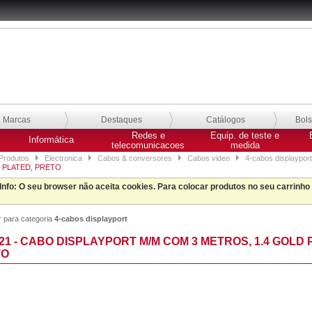
Marcas
Destaques
Catálogos
Bol
Redes e
Equip. de teste e
Informática
telecomunicacoes
medida
Produtos
Electronica
Cabos & conversores
Cabos video
4-cabos displayport
D PLATED, PRETO
Info
: O seu browser não aceita cookies. Para colocar produtos no seu carrinho
r para categoria
4-cabos displayport
21 - CABO DISPLAYPORT M/M COM 3 METROS, 1.4 GOLD 
TO