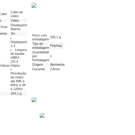
Cabo de
 Cabo
vídeo
o
Vídeo
Displayport
Ficha
Macho
ento
3m
Peso com
205,1 g
embalagem
Displayport
Tipo de
Polybag
1.4
embalagem
Largura
Quantidade
de banda:
por
1
HBR3
Embalagem
(32.4
Origem
Alemanha
ísticas
Gbps)
Garantia
2 Anos
Resolução
de vídeo:
até 88K a
60Hz e 4K
a 120Hz
204,1 g