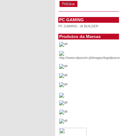
conta
PC GAMING
PC GAMING - AI BUILDER
Produtos da Marcas