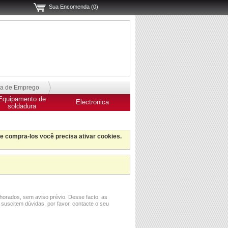
Sua Encomenda (0)
sa de Emprego
Equipamento de
Electronica
soldadura
 e compra-los você precisa ativar cookies.
horados, sem aviso prévio. Desse facto, as
 suscitem dúvidas, por favor, contacte o seu