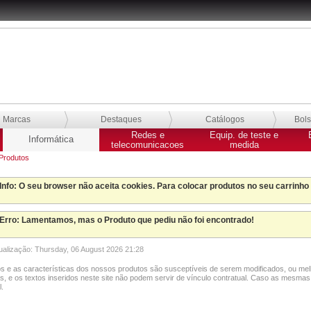
Marcas
Destaques
Catálogos
Bol
Redes e
Equip. de teste e
Informática
telecomunicacoes
medida
Produtos
Info
: O seu browser não aceita cookies. Para colocar produtos no seu carrinho
Erro
: Lamentamos, mas o Produto que pediu não foi encontrado!
tualização: Thursday, 06 August 2026 21:28
s e as características dos nossos produtos são susceptíveis de serem modificados, ou mel
as, e os textos inseridos neste site não podem servir de vínculo contratual. Caso as mesmas
.