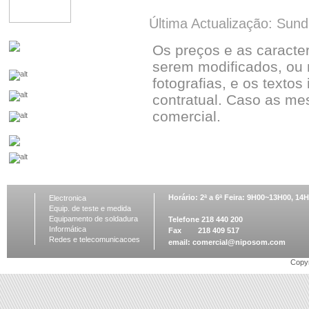
Última Actualização: Sun
Os preços e as caracte
serem modificados, ou 
fotografias, e os textos
contratual. Caso as me
comercial.
Horário: 2ª a 6ª Feira: 9H00~13H00, 1
Electronica
Equip. de teste e medida
Equipamento de soldadura
Telefone 218 440 200
Informática
Fax 218 409 517
Redes e telecomunicacoes
email:
comercial@niposom.com
Copyr