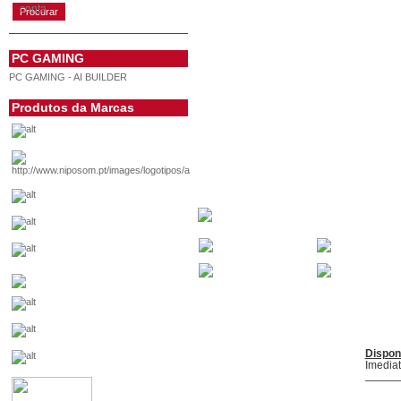
conta
PC GAMING
PC GAMING - AI BUILDER
Produtos da Marcas
Dispon
Imedia