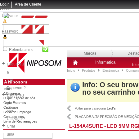
Login
Área de Cliente
Fechar
Utilizador
Password
Relembrar-me
Marcas
Desta
Informática
Esqueceu
tel
Início
Produtos
Electronica
Compone
a
sua
A Niposom
Info
: O seu brow
Password?
Início
no seu carrinho 
A Empresa
Esqueceu
O que espera de nós
Onde Estamos
o
Catálogos
Voltar para categoria
Led's
seu
Bolsa de Emprego
Contacte-nos
PLACA DE ALTA PRECISÃO DE MEDIÇÃ
Utilizador?
Livro de Reclamações
L-154A4SURE - LED 5MM RG
Criar
uma