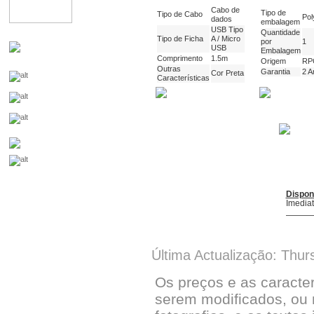
Cabo de
Tipo de
Tipo de Cabo
Pol
dados
embalagem
USB Tipo
Quantidade
Tipo de Ficha
A / Micro
por
1
USB
Embalagem
Comprimento
1.5m
Origem
RP
Outras
Garantia
2 A
Cor Preta
Características
Dispon
Imedia
Última Actualização: Thur
Os preços e as caracte
serem modificados, ou 