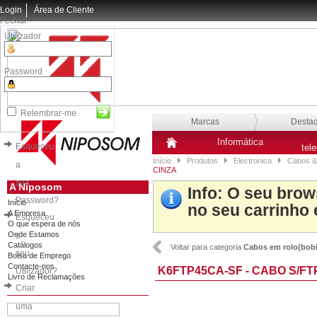
Login
Área de Cliente
Fechar
Utilizador
Password
Relembrar-me
Marcas
Desta
Informática
Esqueceu
tel
Início
Produtos
Electronica
Cabos &
a
CINZA
sua
A Niposom
Info
: O seu brow
Password?
Início
no seu carrinho 
A Empresa
Esqueceu
O que espera de nós
Onde Estamos
o
Catálogos
Voltar para categoria
Cabos em rolo(bob
seu
Bolsa de Emprego
Contacte-nos
K6FTP45CA-SF - CABO S/FT
Utilizador?
Livro de Reclamações
Criar
uma