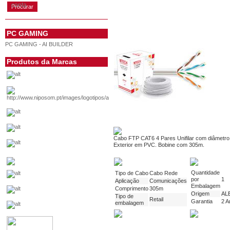
conta
PC GAMING
PC GAMING - AI BUILDER
Produtos da Marcas
Cabo FTP CAT6 4 Pares Unifilar com diâmetro
Exterior em PVC. Bobine com 305m.
Quantidade
Tipo de Cabo
Cabo Rede
por
1
Aplicação
Comunicações
Embalagem
Comprimento
305m
Origem
AL
Tipo de
Retail
Garantia
2 A
embalagem