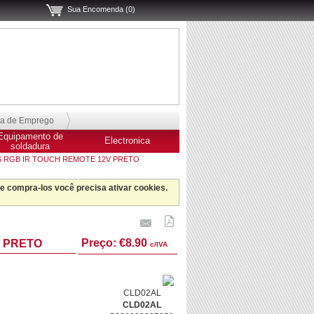
Sua Encomenda (0)
sa de Emprego
Equipamento de
Electronica
soldadura
RGB IR TOUCH REMOTE 12V PRETO
 e compra-los você precisa ativar cookies.
Preço:
€8.90
V PRETO
c/IVA
CLD02AL
CLD02AL