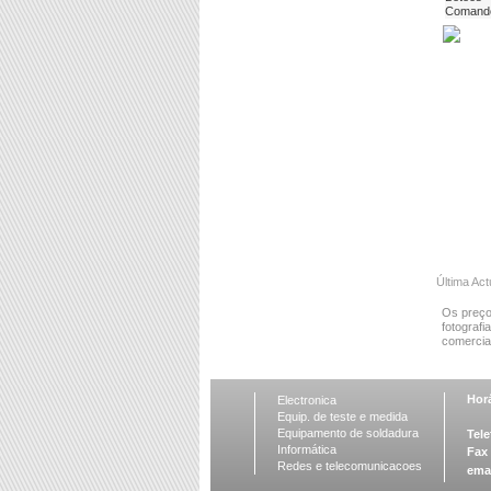
Comand
Última Act
Os preço
fotografi
comercial
Horá
Electronica
Equip. de teste e medida
Equipamento de soldadura
Tele
Informática
Fax
Redes e telecomunicacoes
ema