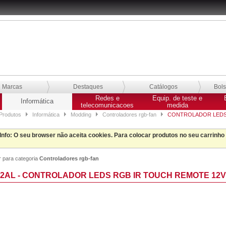
Marcas
Destaques
Catálogos
Bol
Redes e
Equip. de teste e
Informática
telecomunicacoes
medida
Produtos
Informática
Modding
Controladores rgb-fan
CONTROLADOR LEDS 
Info
: O seu browser não aceita cookies. Para colocar produtos no seu carrinho
r para categoria
Controladores rgb-fan
2AL - CONTROLADOR LEDS RGB IR TOUCH REMOTE 12