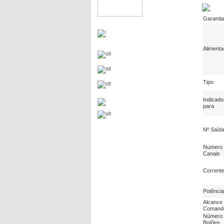
Garantia
Aliment
Tipo
Indicado
para
Nº Saíd
Numero 
Canais
Corrent
Potência
Alcance
Comand
Número
Botões