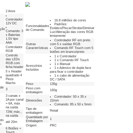
2 Anos
Controlador:
16.8 milhões de cores
12V DC
Padrões:
Funcionalidades
Estático/Piscar/Strobe/Diminuir
ação
do Comando
Comando: 3
Luz/Alteração das cores RGB
x Baterias
lentamente
1.5V tipo
Controlador RF em preto
AAA
Outras
com 5 x saídas RGB
Controlador
Características
Comando RF Touch com 5
RGB
botões em branco/preto
Controlo
1 x Controlador
das LEDs
1 x Comando RF Touch
RGB com
1 x Manual
Acessórios
ficha header
1 x Adesivo de dupla face
Incluídos
5 x Header
para fixar o controlador
quadrado 4
1 x cabo de alimentação
as
Pinos
DC / SATA
Macho
Peso
135g
de
Peso com
3
160g
embalagem
3 canais x
Controlador: 50 x 35 x
2A por canal
Dimensões
22mm
e
= 6A, máx
Comando: 85 x 50 x 5mm
na saída
Tipo de
Retail
72W, máx.,
embalagem
na saída
Quantidade por
1
 do
Embalagem
até 20m
o
Origem
PRC
6 Botões +
Touch