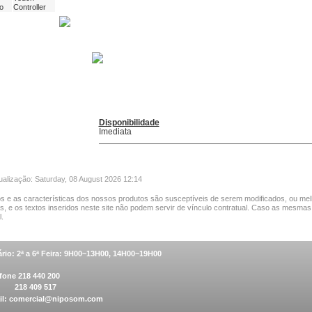
o
Controller
Disponibilidade
Imediata
ualização: Saturday, 08 August 2026 12:14
s e as características dos nossos produtos são susceptíveis de serem modificados, ou mel
as, e os textos inseridos neste site não podem servir de vínculo contratual. Caso as mesmas
.
rio: 2ª a 6ª Feira: 9H00~13H00, 14H00~19H00
fone 218 440 200
 218 409 517
il:
comercial@niposom.com