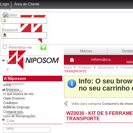
Login
Área de Cliente
Fechar
Utilizador
Password
Relembrar-me
Marcas
Desta
Informática
Esqueceu
tel
Início
Produtos
Electronica
Ferrame
a
TRANSPORTE
sua
A Niposom
Info
: O seu brow
Password?
Início
no seu carrinho 
A Empresa
Esqueceu
O que espera de nós
Onde Estamos
o
Catálogos
Voltar para categoria
Conjuntos de chav
seu
Bolsa de Emprego
Contacte-nos
WZ0030 - KIT DE 5 FERRAM
Utilizador?
Livro de Reclamações
TRANSPORTE
Criar
uma