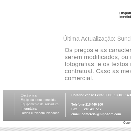
Dispon
Imedia
Última Actualização: Sun
Os preços e as caracte
serem modificados, ou 
fotografias, e os textos
contratual. Caso as me
comercial.
Horário: 2ª a 6ª Feira: 9H00~13H00, 1
Electronica
Equip. de teste e medida
Equipamento de soldadura
Telefone 218 440 200
Informática
Fax 218 409 517
Redes e telecomunicacoes
email:
comercial@niposom.com
Copyr