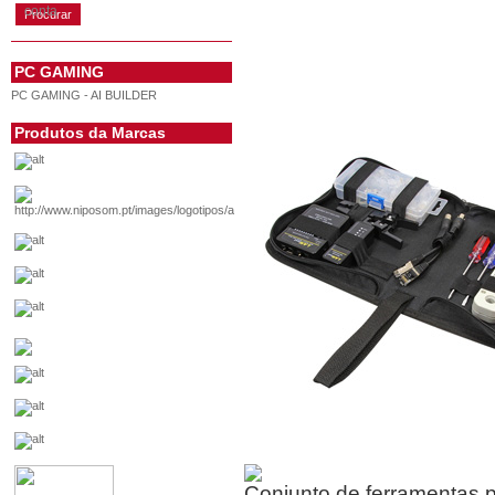
conta
PC GAMING
PC GAMING - AI BUILDER
Produtos da Marcas
Conjunto de ferramentas p