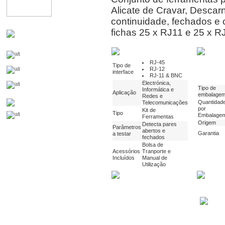
Alicate de Cravar, Descar
continuidade, fechados e 
fichas 25 x RJ11 e 25 x R
RJ-45
Tipo de
RJ-12
interface
RJ-11 & BNC
Electrónica,
Tipo de
Informática e
Aplicação
embalage
Redes e
Quantidad
Telecomunicações
por
Kit de
Tipo
Embalage
Ferramentas
Origem
Detecta pares
Parâmetros
abertos e
Garantia
a testar
fechados
Bolsa de
Acessórios
Tranporte e
Incluídos
Manual de
Utilização