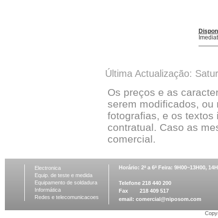
Dispon
Imedia
Última Actualização: Satu
Os preços e as caracte
serem modificados, ou 
fotografias, e os textos
contratual. Caso as me
comercial.
Horário: 2ª a 6ª Feira: 9H00~13H00, 1
Electronica
Equip. de teste e medida
Equipamento de soldadura
Telefone 218 440 200
Informática
Fax 218 409 517
Redes e telecomunicacoes
email:
comercial@niposom.com
Copyr