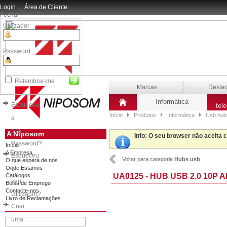
Login
Área de Cliente
Fechar
Utilizador
Password
Relembrar-me
Marcas
Desta
Informática
Esqueceu
tel
Início
Produtos
Informática
Usb hubs
a
sua
A Niposom
Info
: O seu browser não aceita 
Password?
Início
A Empresa
Esqueceu
Voltar para categoria
Hubs usb
O que espera de nós
Onde Estamos
o
UA0125 - HUB USB 2.0 10P
Catálogos
seu
Bolsa de Emprego
Contacte-nos
Utilizador?
Livro de Reclamações
Criar
uma