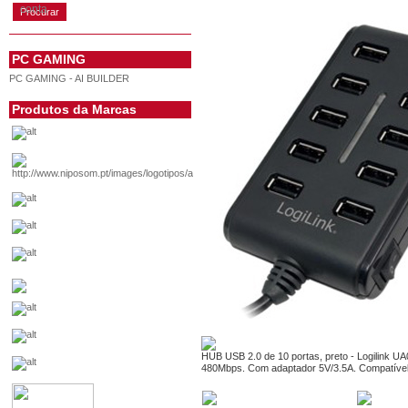
conta
PC GAMING
PC GAMING - AI BUILDER
Produtos da Marcas
HUB USB 2.0 de 10 portas, preto - Logilink UA
480Mbps. Com adaptador 5V/3.5A. Compatível