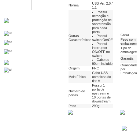
USB Ver. 2.0 /
Norma
1.1
Possui
detecção e
protecção de
sobretensão
para cada
porta
Caixa
Outras
Possui
Peso com
Características
switch On/Off
embalage
Possui
interruptor
Tipo de
ON/OFF no
embalage
switch
Garantia
Cabo de
90cm incluído
Quantidad
Origem
PRC
por
Cabo USB
Embalage
Meio Físico
com ficha do
tipo A
Possui 1
porta de
Numero de
upstream e
portas
10 portas de
downstream
Peso
290g