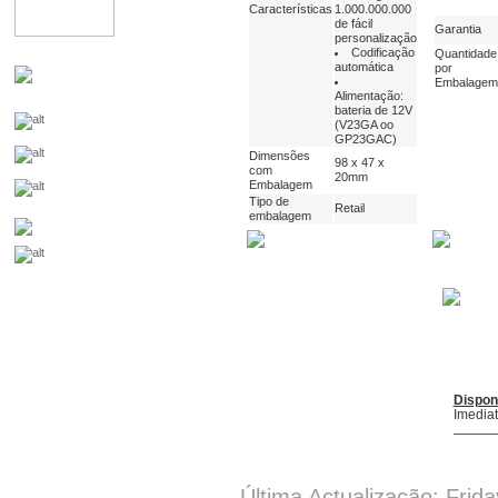
Características
1.000.000.000
de fácil
Garantia
personalização
Codificação
Quantidade
automática
por
Embalagem
Alimentação:
bateria de 12V
(V23GA oo
GP23GAC)
Dimensões
98 x 47 x
com
20mm
Embalagem
Tipo de
Retail
embalagem
Dispon
Imedia
Última Actualização: Frid