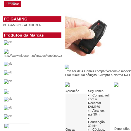
conta
PC GAMING
PC GAMING - AI BUILDER
Produtos da Marcas
Emissor de 4 Canais compatível com o modelo
1.000.000.000 códigos. Cumpre a Norma R&
Aplicação
Segurança
Compatível
com o
Receptor
KVM160
Alcance:
até 30m
Codificação:
32 bits
Dimensões
Outras
Códigos: