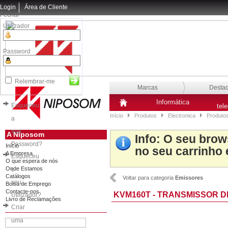
Login
Área de Cliente
Fechar
Utilizador
Password
Relembrar-me
Marcas
Desta
Informática
Esqueceu
tel
Início
Produtos
Electronica
Produto
a
sua
A Niposom
Info
: O seu brow
Password?
Início
no seu carrinho 
A Empresa
Esqueceu
O que espera de nós
Onde Estamos
o
Catálogos
Voltar para categoria
Emissores
seu
Bolsa de Emprego
Contacte-nos
KVM160T - TRANSMISSOR D
Utilizador?
Livro de Reclamações
Criar
uma