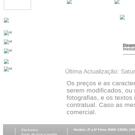
Dispon
Imedia
Última Actualização: Satu
Os preços e as caracte
serem modificados, ou 
fotografias, e os textos
contratual. Caso as me
comercial.
Horário: 2ª a 6ª Feira: 9H00~13H00, 1
Electronica
Equip. de teste e medida