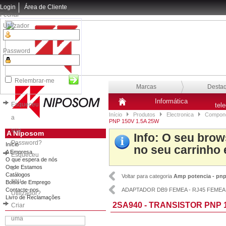
Login
Área de Cliente
Fechar
Utilizador
Password
Relembrar-me
Marcas
Desta
Informática
Esqueceu
tel
Início
Produtos
Electronica
Compone
a
PNP 150V 1.5A 25W
sua
A Niposom
Info
: O seu brow
Password?
Início
no seu carrinho 
A Empresa
Esqueceu
O que espera de nós
Onde Estamos
o
Catálogos
Voltar para categoria
Amp potencia - pn
seu
Bolsa de Emprego
Contacte-nos
ADAPTADOR DB9 FEMEA - RJ45 FEMEA
Utilizador?
Livro de Reclamações
2SA940 - TRANSISTOR PNP 1
Criar
uma