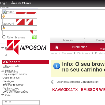
Login
Área de Cliente
Fechar
Utilizador
Password
Relembrar-me
Marcas
Desta
Informática
Esqueceu
tel
Início
Produtos
Electronica
Produto
a
sua
A Niposom
Info
: O seu brow
Password?
Início
no seu carrinho 
A Empresa
Esqueceu
O que espera de nós
Onde Estamos
o
Catálogos
Voltar para categoria
Conjuntos (kit)
seu
Bolsa de Emprego
Contacte-nos
KAVMOD11TX - EMISSOR W
Utilizador?
Livro de Reclamações
Criar
uma