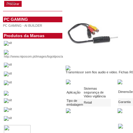
conta
PC GAMING
PC GAMING - AI BUILDER
Produtos da Marcas
Transmissor sem fios audio e video. Fichas R
Sistemas
Dimensõe
Aplicação
segurança de
Video vigilância
Tipo de
Garantia
Retail
embalagem