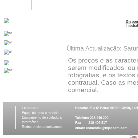
Dispon
Imedia
Última Actualização: Satu
Os preços e as caracte
serem modificados, ou 
fotografias, e os textos
contratual. Caso as me
comercial.
Horário: 2ª a 6ª Feira: 9H00~13H00, 1
Electronica
Equip. de teste e medida
Equipamento de soldadura
Telefone 218 440 200
Informática
Fax 218 409 517
Redes e telecomunicacoes
email:
comercial@niposom.com
Copyr