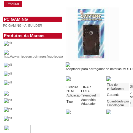
conta
PC GAMING
PC GAMING - AI BUILDER
Produtos da Marcas
Adaptador para carregador de baterias MOT
Tipo de
Bl
Ficheiro
TIRAR
embalagem
HTML
FOTO
2
Garantia
Aplicação
Telemóvel
A
Acessório -
Quantidade por
Tipo
1
Adaptador
Embalagem