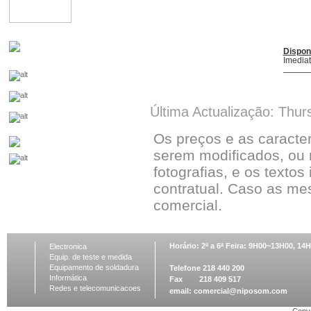
Dispon
Imedia
Última Actualização: Thur
Os preços e as caracte
serem modificados, ou 
fotografias, e os textos
contratual. Caso as me
comercial.
Horário: 2ª a 6ª Feira: 9H00~13H00, 1
Electronica
Equip. de teste e medida
Equipamento de soldadura
Telefone 218 440 200
Informática
Fax 218 409 517
Redes e telecomunicacoes
email:
comercial@niposom.com