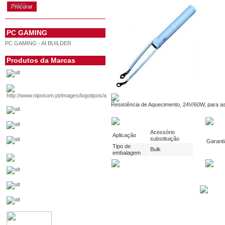
conta
PC GAMING
PC GAMING - AI BUILDER
Produtos da Marcas
Resistência de Aquecimento, 24V/60W, para a
Acessório
Aplicação
substituição
Garanti
Tipo de
Bulk
embalagem