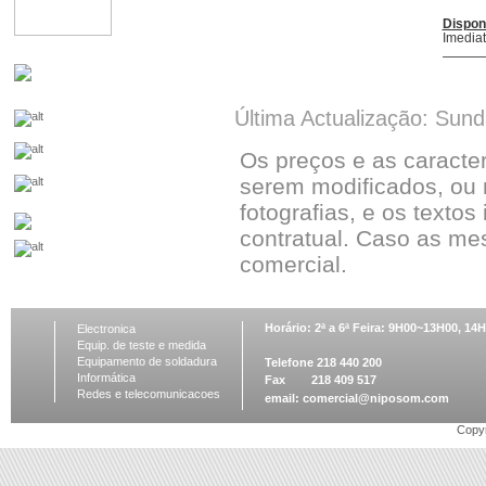
Dispon
Imedia
Última Actualização: Sun
Os preços e as caracte
serem modificados, ou 
fotografias, e os textos
contratual. Caso as me
comercial.
Horário: 2ª a 6ª Feira: 9H00~13H00, 1
Electronica
Equip. de teste e medida
Equipamento de soldadura
Telefone 218 440 200
Informática
Fax 218 409 517
Redes e telecomunicacoes
email:
comercial@niposom.com
Copyr