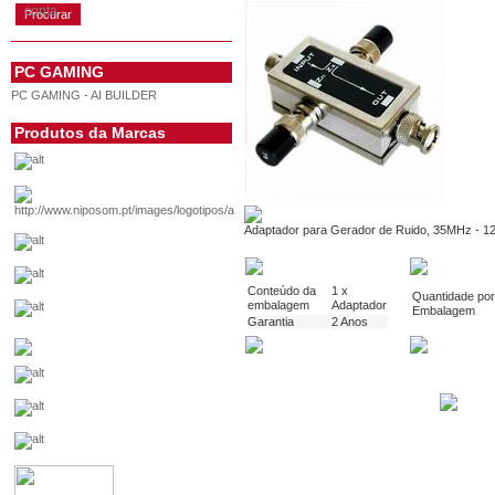
conta
PC GAMING
PC GAMING - AI BUILDER
Produtos da Marcas
Adaptador para Gerador de Ruido, 35MHz - 
Conteúdo da
1 x
Quantidade por
embalagem
Adaptador
Embalagem
Garantia
2 Anos