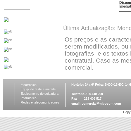
Dispon
Imedia
Última Actualização: Mon
Os preços e as caracte
serem modificados, ou 
fotografias, e os textos
contratual. Caso as me
comercial.
Horário: 2ª a 6ª Feira: 9H00~13H00, 1
Electronica
Equip. de teste e medida
Equipamento de soldadura
Telefone 218 440 200
Informática
Fax 218 409 517
Redes e telecomunicacoes
email:
comercial@niposom.com
Copyr