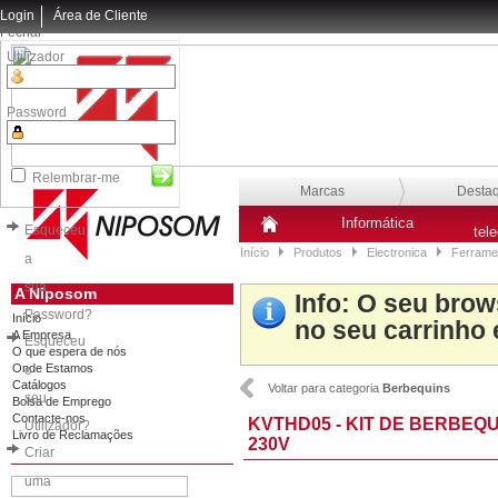
Login
Área de Cliente
Fechar
Utilizador
Password
Relembrar-me
Marcas
Desta
Informática
Esqueceu
tel
Início
Produtos
Electronica
Ferrame
a
sua
A Niposom
Info
: O seu brow
Password?
Início
no seu carrinho 
A Empresa
Esqueceu
O que espera de nós
Onde Estamos
o
Catálogos
Voltar para categoria
Berbequins
seu
Bolsa de Emprego
Contacte-nos
KVTHD05 - KIT DE BERBEQ
Utilizador?
Livro de Reclamações
230V
Criar
uma