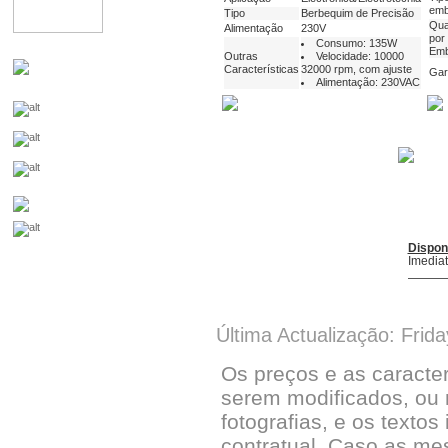
emb
Tipo
Berbequim de Precisão
Qua
Alimentação
230V
por
Consumo: 135W
Emb
Outras
Velocidade: 10000
Características
32000 rpm, com ajuste
Gar
Alimentação: 230VAC
Dispon
Imedia
Última Actualização: Frid
Os preços e as caracte
serem modificados, ou 
fotografias, e os textos
contratual. Caso as me