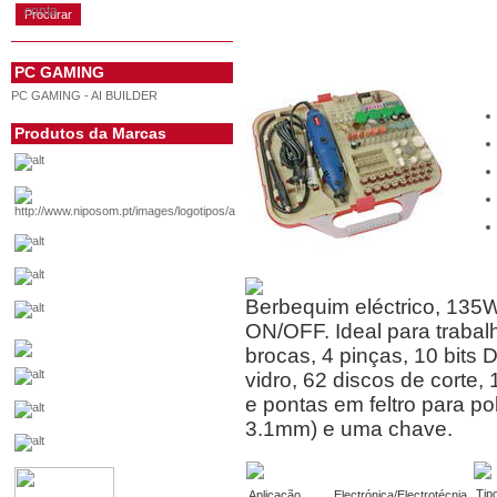
conta
PC GAMING
PC GAMING - AI BUILDER
Produtos da Marcas
Berbequim eléctrico, 135
ON/OFF. Ideal para trabal
brocas, 4 pinças, 10 bits 
vidro, 62 discos de corte, 
e pontas em feltro para po
3.1mm) e uma chave.
Tip
Aplicação
Electrónica/Electrotécnia