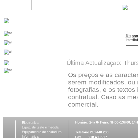
Dispon
Imedia
Última Actualização: Thur
Os preços e as caracte
serem modificados, ou 
fotografias, e os textos
contratual. Caso as me
comercial.
Horário: 2ª a 6ª Feira: 9H00~13H00, 1
Electronica
Equip. de teste e medida
Equipamento de soldadura
Telefone 218 440 200
Informática
Fax 218 409 517