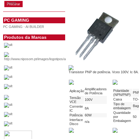
conta
PC GAMING
PC GAMING - AI BUILDER
Produtos da Marcas
Transistor PNP de potência. Vceo 100V. Ic 8A
Amplificadores
Polaridade
Aplicação
PN
de Potência
(NPN/PNP)
Tensão
Caixa
TO-
100V
VCE
Tipo de
Bag
Corrente
embalagem
8A
IC
Quantidade
Potência
60W
por
50
Interface
Embalagem
n/a
Disco