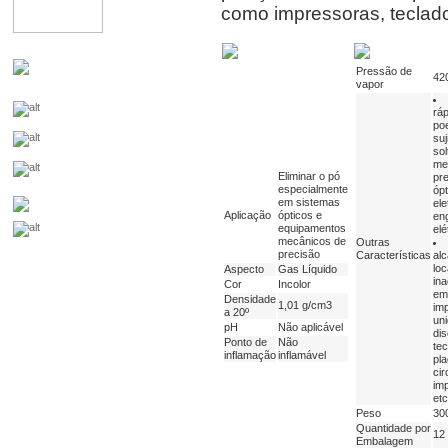
como impressoras, teclad
Pressão de
42
vapor
ráp
poe
suj
so
me
Eliminar o pó
pre
especialmente
ópt
em sistemas
ele
Aplicação
ópticos e
en
equipamentos
elé
mecânicos de
Outras
precisão
Características
al
loc
Aspecto
Gas Líquido
in
Cor
Incolor
em
Densidade
1,01 g/cm3
im
a 20º
un
pH
Não aplicável
dis
Ponto de
Não
tec
inflamação
inflamável
pl
cir
im
etc
Peso
30
Quantidade por
12
Embalagem