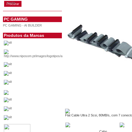
conta
PC GAMING
PC GAMING - AI BUILDER
Produtos da Marcas
Flat Cable Ultra 2 Scsi, 80MB/s, com 7 conect
Cabo