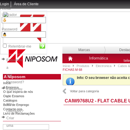
Login
Área de Cliente
Fechar
Utilizador
Password
Relembrar-me
Marcas
Desta
Informática
Esqueceu
tel
Início
Produtos
Electronica
Cabos &
a
FICHAS M 68
sua
A Niposom
Info
: O seu browser não aceita 
Password?
Início
A Empresa
Esqueceu
Voltar para categoria
O que espera de nós
Onde Estamos
o
CAIW9768U2 - FLAT CABLE 
Catálogos
seu
Bolsa de Emprego
Contacte-nos
Utilizador?
Livro de Reclamações
Criar
uma