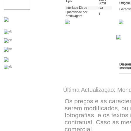
Tipo
Origem
SCSI
Interface Disco
n/a
Garanti
Quantidade por
1
Embalagem
Dispon
Imedia
Última Actualização: Mon
Os preços e as caracte
serem modificados, ou 
fotografias, e os textos
contratual. Caso as me
comercial.