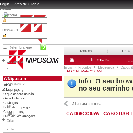
Login
Área de Cliente
Fechar
Utilizador
Password
Relembrar-me
Marcas
Desta
Informática
Esqueceu
tel
Início
Produtos
Electronica
Cabos &
a
TIPO C M BRANCO 0.5M
sua
A Niposom
Info
: O seu brow
Password?
Início
no seu carrinho 
A Empresa
Esqueceu
O que espera de nós
Onde Estamos
o
Catálogos
Voltar para categoria
seu
Bolsa de Emprego
Contacte-nos
CAI069CC05W - CABO USB T
Utilizador?
Livro de Reclamações
Criar
uma