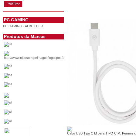
conta
PC GAMING
PC GAMING - AI BUILDER
Produtos da Marcas
Cabo USB Tipo C M para TIPO C M. Permite co