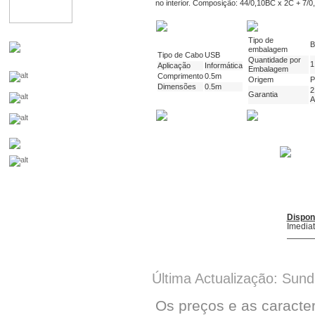
no interior. Composição: 44/0,10BC x 2C + 7/
Tipo de
B
embalagem
Tipo de Cabo
USB
Quantidade por
1
Aplicação
Informática
Embalagem
Comprimento
0.5m
Origem
Dimensões
0.5m
2
Garantia
A
Dispon
Imedia
Última Actualização: Sun
Os preços e as caracte