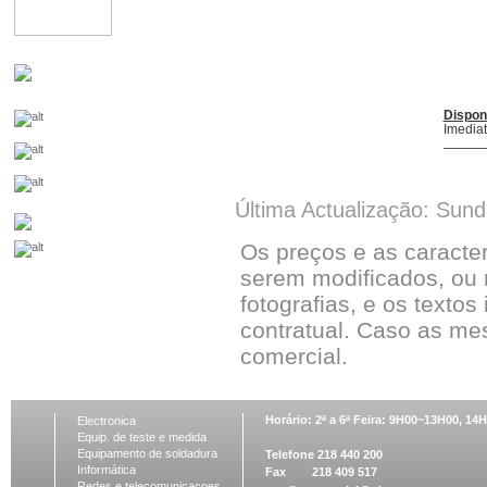
Dispon
Imedia
Última Actualização: Sun
Os preços e as caracte
serem modificados, ou 
fotografias, e os textos
contratual. Caso as me
comercial.
Horário: 2ª a 6ª Feira: 9H00~13H00, 1
Electronica
Equip. de teste e medida
Equipamento de soldadura
Telefone 218 440 200
Informática
Fax 218 409 517
Redes e telecomunicacoes