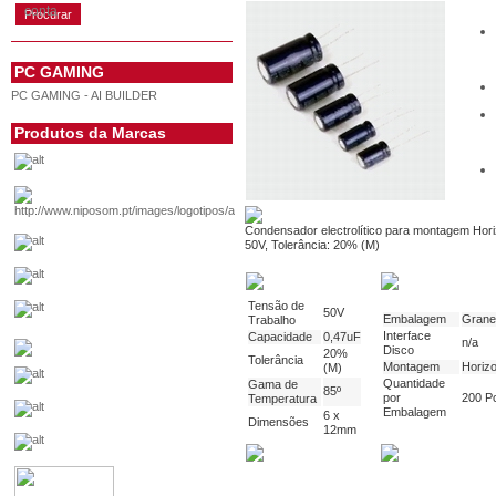
conta
PC GAMING
PC GAMING - AI BUILDER
Produtos da Marcas
Condensador electrolítico para montagem Hori
50V, Tolerância: 20% (M)
Tensão de
50V
Embalagem
Grane
Trabalho
Interface
Capacidade
0,47uF
n/a
Disco
20%
Tolerância
Montagem
Horizo
(M)
Quantidade
Gama de
85º
por
200 P
Temperatura
Embalagem
6 x
Dimensões
12mm