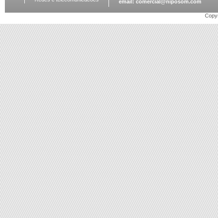
email:
comercial@niposom.com
Copyr