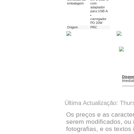
embalagem
com
adaptador
para USB-A
carregador
PD 20W
Origem
PRC
Dispon
Imedia
Última Actualização: Thur
Os preços e as caracte
serem modificados, ou 
fotografias, e os textos