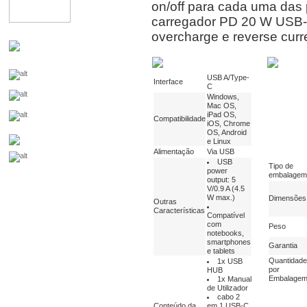
on/off para cada uma das 
carregador PD 20 W USB-C.
overcharge e reverse curr
USB A/Type-
Interface
C
Windows,
Mac OS,
iPad OS,
Compatibilidade
iOS, Chrome
OS, Android
e Linux
Alimentação
Via USB
USB
Tipo de
power
embalagem
output: 5
V/0.9 A (4.5
W max.)
Dimensões
Outras
Características
Compatível
com
Peso
notebooks,
smartphones
Garantia
e tablets
Quantidade
1x USB
por
HUB
Embalage
1x Manual
de Utilizador
cabo 2
Conteúdo da
em 1 USB-C