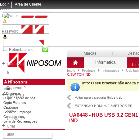
Login
Área de Cliente
Fechar
Utilizador
Password
Relembrar-me
Marcas
Desta
Informática
Esqueceu
tel
Início
Produtos
Informática
Usb hubs
a
C/SWITCH IND
sua
A Niposom
Info
: O seu browser não aceita 
Password?
Início
A Empresa
Esqueceu
Voltar para categoria
Hubs usb
O que espera de nós
Onde Estamos
o
EXTENSAO HDMI M/F 3METROS PR.
Catálogos
seu
Bolsa de Emprego
UA0448 - HUB USB 3.2 GEN
Contacte-nos
Utilizador?
IND
Livro de Reclamações
Criar
uma