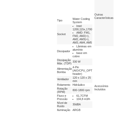
Outras
Características
Water Cooling
Tipo
System
Intel:
1200,115x,1700
AMD: FM1,
Socket
FM2, AM2(+),
AM2, AM3(+),
AM3, AM4, AM5
Lâminas em
alumínio
Dissipador
base em
cobre
Dissipação
330 W
Máx. (TDP)
4-Pin
Alimentação
(AIO/CPU_OPT
Bomba
header)
120 x 120 x 25
Ventilador
mm
Rolamento
Hidráulico
Acessórios
Rotação
Incluídos
800-1800 rpm
(RPM)
Fluxo e
61,7CFM
Pressão
104,8 m3/h
Nível de
30dBA
Ruído
Iluminação
ARGB