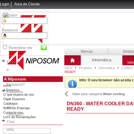
Login
Área de Cliente
Fechar
Utilizador
Password
Relembrar-me
Marcas
Desta
Informática
Esqueceu
tel
Início
Produtos
Informática
Coolers 
a
READY
sua
A Niposom
Info
: O seu browser não aceita 
Password?
Início
A Empresa
Esqueceu
Voltar para categoria
Water cooling
O que espera de nós
Onde Estamos
o
DN360 - WATER COOLER DA
Catálogos
seu
Bolsa de Emprego
READY
Contacte-nos
Utilizador?
Livro de Reclamações
Criar
uma