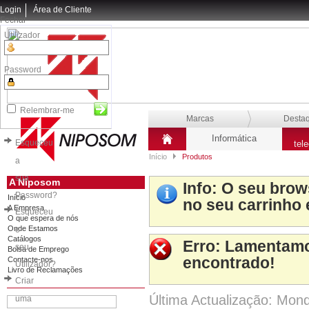
Login
Área de Cliente
Fechar
Utilizador
Password
Relembrar-me
Marcas
Desta
Informática
Esqueceu
tel
Início
Produtos
a
sua
A Niposom
Info
: O seu brow
Password?
Início
no seu carrinho 
A Empresa
Esqueceu
O que espera de nós
Onde Estamos
o
Catálogos
Erro
: Lamentamo
seu
Bolsa de Emprego
encontrado!
Contacte-nos
Utilizador?
Livro de Reclamações
Criar
Última Actualização: Mon
uma