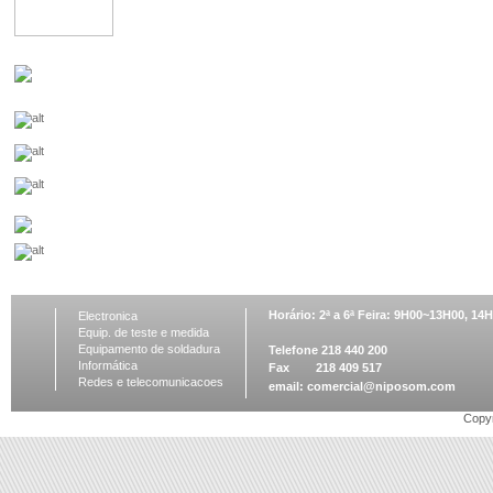
Horário: 2ª a 6ª Feira: 9H00~13H00, 1
Electronica
Equip. de teste e medida
Equipamento de soldadura
Telefone 218 440 200
Informática
Fax 218 409 517
Redes e telecomunicacoes
email:
comercial@niposom.com
Copyr