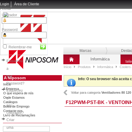
Login
Área de Cliente
Fechar
Utilizador
Password
Relembrar-me
Marcas
Desta
Informática
Esqueceu
tel
Início
Produtos
Informática
Coolers 
a
sua
A Niposom
Info
: O seu browser não aceita 
Password?
Início
A Empresa
Esqueceu
Voltar para categoria
Ventiladores 80 120
O que espera de nós
Onde Estamos
o
F12PWM-PST-BK - VENTOIN
Catálogos
seu
Bolsa de Emprego
Contacte-nos
Utilizador?
Livro de Reclamações
Criar
uma