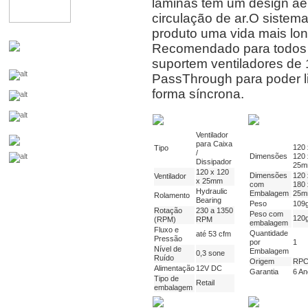
lâminas têm um design ae
circulação de ar.O sistema
produto uma vida mais lo
Recomendado para todos o
suportem ventiladores d
PassThrough para poder li
forma síncrona.
Ventilador
para Caixa
120 
Tipo
/
Dimensões
120 
Dissipador
25
120 x 120
Dimensões
120 
Ventilador
x 25mm
com
180 
Hydraulic
Embalagem
25
Rolamento
Bearing
Peso
109
Rotação
230 a 1350
Peso com
120
(RPM)
RPM
embalagem
Fluxo e
Quantidade
até 53 cfm
Pressão
por
1
Nível de
Embalagem
0,3 sone
Ruído
Origem
RP
Alimentação
12V DC
Garantia
6 An
Tipo de
Retail
embalagem