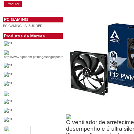
conta
PC GAMING
PC GAMING - AI BUILDER
Produtos da Marcas
O ventilador de arrefecim
desempenho e é ultra sile