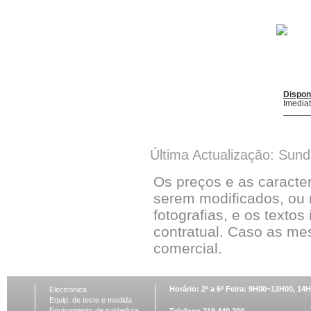
Dispon
Imedia
Última Actualização: Sun
Os preços e as caracte
serem modificados, ou 
fotografias, e os textos
contratual. Caso as me
comercial.
Horário: 2ª a 6ª Feira: 9H00~13H00, 1
Electronica
Equip. de teste e medida
Equipamento de soldadura