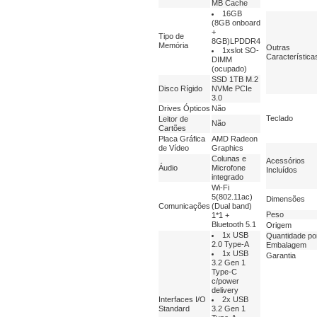
MB Cache
16GB
(8GB onboard
+
Tipo de
8GB)LPDDR4
Memória
Outras
1xslot SO-
Característica
DIMM
(ocupado)
SSD 1TB M.2
Disco Rígido
NVMe PCIe
3.0
Drives Ópticos
Não
Teclado
Leitor de
Não
Cartões
Placa Gráfica
AMD Radeon
de Vídeo
Graphics
Colunas e
Acessórios
Áudio
Microfone
Incluídos
integrado
Wi-Fi
5(802.11ac)
Dimensões
Comunicações
(Dual band)
Peso
1*1 +
Bluetooth 5.1
Origem
1x USB
Quantidade po
2.0 Type-A
Embalagem
1x USB
Garantia
3.2 Gen 1
Type-C
c/power
delivery
Interfaces I/O
2x USB
Standard
3.2 Gen 1