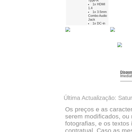
Type-A
1x HDMI
1.4
1x 3.5mm
Combo Audio
Jack
1x DC-in
Dispon
Imedia
Última Actualização: Satu
Os preços e as caracte
serem modificados, ou 
fotografias, e os textos
contratual. Caso as me