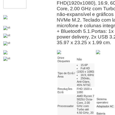
FHD(1920x1080), 16:9, 6
Core, 2.00 GHz com Tur
não-expansível e gráfic
NVMe M.2. Teclado com l
microfone e colunas integ
+ Bluetooth 5.1.Portas: 1
power delivery, 2x USB 3
35.97 x 23.25 x 1.99 cm.
Drive
Não
Disquetes
15.6P
Full HD
(1920 x 1080)
Tipo de Ecrã /
16:9, 60Hz
Área
250nits,
Anti-Glare,
45% NTSC
Resoluções
FHD 1920 x
Ecrã
1080
AMD Ryzen 7
Sistema
5825U Octa-
operativo
Core, 2.00
Processador
GHz com
Adaptador AC
Turbo até
4.50 GHz, 20
Bateria