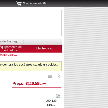
Sua Encomenda (0)
sa de Emprego
Equipamento de
Electronica
soldadura
 ATX USB 2.0
 e compra-los você precisa ativar cookies.
Preço:
€110.58
c/IVA
UK4129
51912