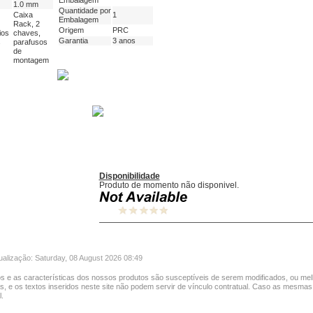
Embalagem
1.0 mm
Quantidade por
Caixa
1
Embalagem
Rack, 2
Origem
PRC
ios
chaves,
Garantia
3 anos
s
parafusos
de
montagem
Disponibilidade
Produto de momento não disponivel.
ualização: Saturday, 08 August 2026 08:49
s e as características dos nossos produtos são susceptíveis de serem modificados, ou mel
as, e os textos inseridos neste site não podem servir de vínculo contratual. Caso as mesmas
.