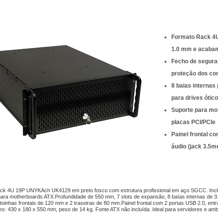
Formato Rack 4U
1.0 mm e acabam
Fecho de seguran
proteção dos co
8 baias internas
para drives ótic
Suporte para mo
placas PCI/PCIe
Painel frontal c
áudio (jack 3.5m
ck 4U 19P UNYKAch UK4129 em preto fosco com estrutura profissional em aço SGCC. Inclui f
para motherboards ATX.Profundidade de 550 mm, 7 slots de expansão, 8 baías internas de 3.
toinhas frontais de 120 mm e 2 traseiras de 80 mm.Painel frontal com 2 portas USB 2.0, ent
: 430 x 180 x 550 mm, peso de 14 kg. Fonte ATX não incluída. Ideal para servidores e ambi