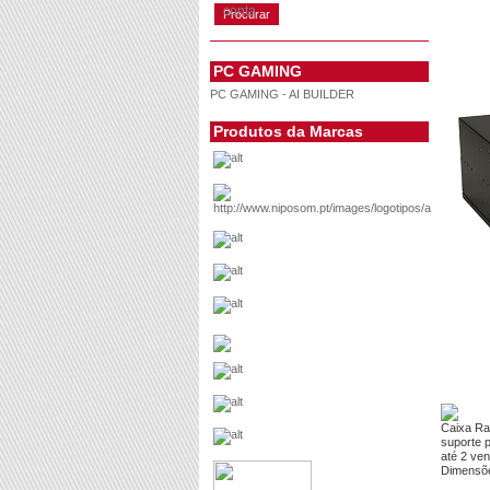
conta
PC GAMING
PC GAMING - AI BUILDER
Produtos da Marcas
Caixa Ra
suporte 
até 2 ven
Dimensões