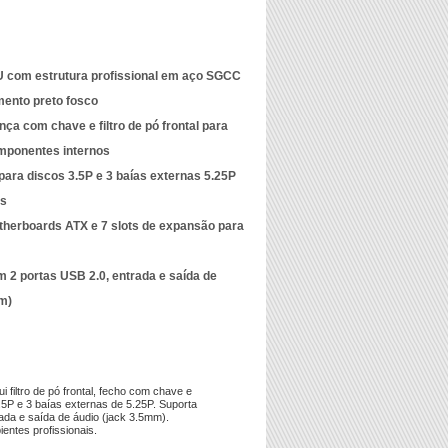
 com estrutura profissional em aço SGCC
ento preto fosco
ça com chave e filtro de pó frontal para
mponentes internos
 para discos 3.5P e 3 baías externas 5.25P
os
therboards ATX e 7 slots de expansão para
om 2 portas USB 2.0, entrada e saída de
m)
iltro de pó frontal, fecho com chave e
5P e 3 baías externas de 5.25P. Suporta
rada e saída de áudio (jack 3.5mm).
entes profissionais.