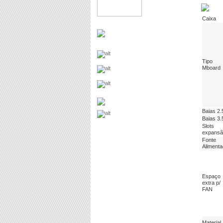
Caixa
Tipo
Mboard
Baias 2.
Baias 3.
Slots
expansã
Fonte
Aliment
Espaço
extra p/
FAN
Material