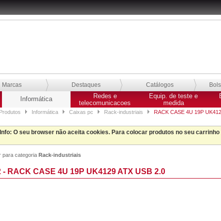
Marcas
Destaques
Catálogos
Bol
Redes e
Equip. de teste e
Informática
telecomunicacoes
medida
Produtos
Informática
Caixas pc
Rack-industriais
RACK CASE 4U 19P UK4129
Info
: O seu browser não aceita cookies. Para colocar produtos no seu carrinho
r para categoria
Rack-industriais
2 - RACK CASE 4U 19P UK4129 ATX USB 2.0