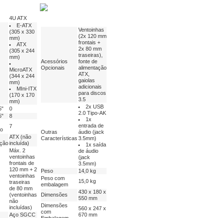
4U ATX
E-ATX
Ventoinhas
(305 x 330
(2x 120 mm
mm)
frontais +
ATX
2x 80 mm
(305 x 244
traseiras),
mm)
Acessórios
fonte de
Opcionais
alimentação
MicroATX
ATX,
(344 x 244
gaiolas
mm)
adicionais
MIni-ITX
para discos
(170 x 170
3.5
mm)
2x USB
5"
0
2.0 Tipo-AK
5"
8
1x
entrada de
7
o
Outras
áudio (jack
ATX (não
Características
3.5mm)
ação
incluída)
1x saída
Máx. 2
de áudio
ventoinhas
(jack
frontais de
3.5mm)
120 mm + 2
Peso
14,0 kg
ventoinhas
Peso com
15,0 kg
traseiras
embalagem
de 80 mm
430 x 180 x
(ventoinhas
Dimensões
550 mm
não
Dimensões
incluídas)
560 x 247 x
com
Aço SGCC
670 mm