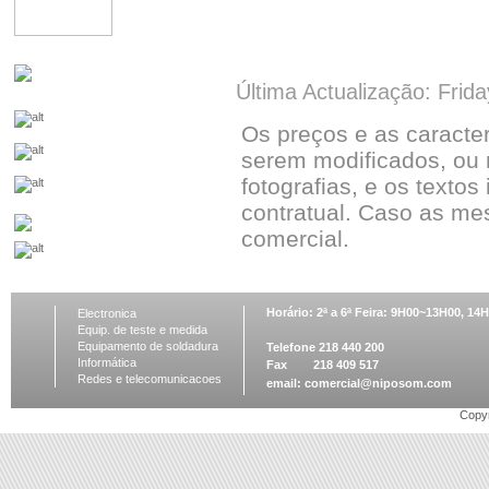
Última Actualização: Frid
Os preços e as caracte
serem modificados, ou 
fotografias, e os textos
contratual. Caso as me
comercial.
Horário: 2ª a 6ª Feira: 9H00~13H00, 1
Electronica
Equip. de teste e medida
Equipamento de soldadura
Telefone 218 440 200
Informática
Fax 218 409 517
Redes e telecomunicacoes
email:
comercial@niposom.com
Copyr