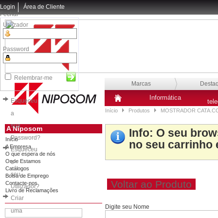
Login
Área de Cliente
Fechar
Utilizador
Password
Relembrar-me
Marcas
Desta
Informática
Esqueceu
tel
Início
Produtos
MOSTRADOR CATA.CO
a
sua
A Niposom
Info
: O seu brow
Password?
Início
no seu carrinho 
A Empresa
Esqueceu
O que espera de nós
Onde Estamos
o
Catálogos
seu
Bolsa de Emprego
Voltar ao Produto
Contacte-nos
Utilizador?
Livro de Reclamações
Criar
Digite seu Nome
uma