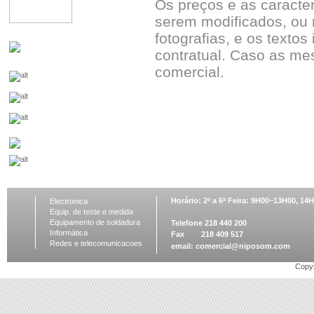
Os preços e as caracte
serem modificados, ou 
fotografias, e os textos
contratual. Caso as me
comercial.
Horário: 2ª a 6ª Feira: 9H00~13H00, 1
Electronica
Equip. de teste e medida
Equipamento de soldadura
Telefone 218 440 200
Informática
Fax 218 409 517
Redes e telecomunicacoes
email:
comercial@niposom.com
Copyr