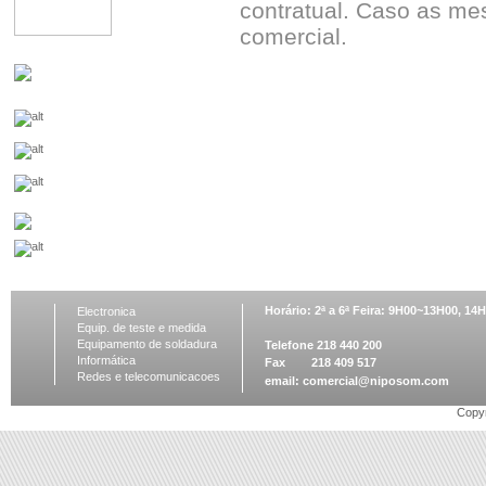
contratual. Caso as me
comercial.
Horário: 2ª a 6ª Feira: 9H00~13H00, 1
Electronica
Equip. de teste e medida
Equipamento de soldadura
Telefone 218 440 200
Informática
Fax 218 409 517
Redes e telecomunicacoes
email:
comercial@niposom.com
Copyr