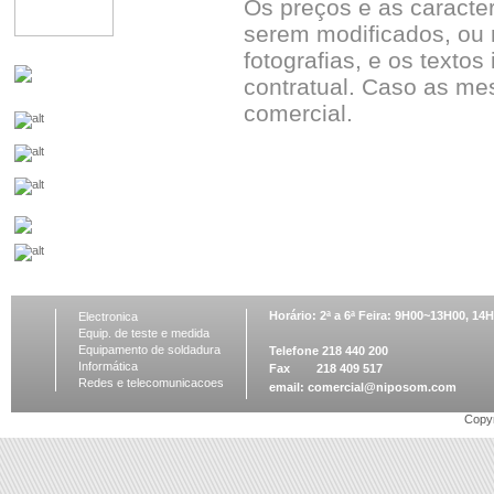
Os preços e as caracte
serem modificados, ou 
fotografias, e os textos
contratual. Caso as me
comercial.
Horário: 2ª a 6ª Feira: 9H00~13H00, 1
Electronica
Equip. de teste e medida
Equipamento de soldadura
Telefone 218 440 200
Informática
Fax 218 409 517
Redes e telecomunicacoes
email:
comercial@niposom.com
Copyr