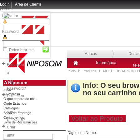
Login
Área de Cliente
Fechar
Utilizador
Password
Relembrar-me
Marcas
Desta
Informática
Esqueceu
tel
Início
Produtos
MOTHERBOARD INTELI
a
sua
A Niposom
Info
: O seu brow
Password?
Início
no seu carrinho 
A Empresa
Esqueceu
O que espera de nós
Onde Estamos
o
Catálogos
seu
Bolsa de Emprego
Voltar ao Produto
Contacte-nos
Utilizador?
Livro de Reclamações
Criar
Digite seu Nome
uma