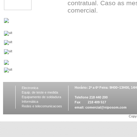
contratual. Caso as me
comercial.
Horário: 2ª a 6ª Feira: 9H00~13H00, 1
Electronica
Equip. de teste e medida
Equipamento de soldadura
Telefone 218 440 200
Informática
Fax 218 409 517
Redes e telecomunicacoes
email:
comercial@niposom.com
Copyr