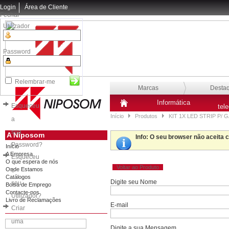
Login
Área de Cliente
Fechar
Utilizador
Password
Relembrar-me
Marcas
Desta
Informática
Esqueceu
tel
Início
Produtos
KIT 1X LED STRIP P/
a
sua
A Niposom
Info
: O seu browser não aceita 
Password?
Início
A Empresa
Esqueceu
O que espera de nós
Voltar ao Produto
Onde Estamos
o
Catálogos
Digite seu Nome
seu
Bolsa de Emprego
Contacte-nos
Utilizador?
Livro de Reclamações
E-mail
Criar
uma
Digite a sua Mensagem