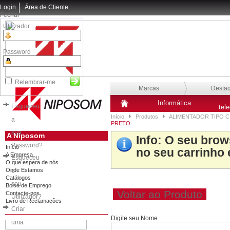
Login
Área de Cliente
Fechar
Utilizador
Password
Relembrar-me
Marcas
Desta
Informática
Esqueceu
tel
Início
Produtos
ALIMENTADOR TIPO C
a
PRETO
sua
A Niposom
Info
: O seu brow
Password?
Início
no seu carrinho 
A Empresa
Esqueceu
O que espera de nós
Onde Estamos
o
Catálogos
seu
Bolsa de Emprego
Voltar ao Produto
Contacte-nos
Utilizador?
Livro de Reclamações
Criar
Digite seu Nome
uma