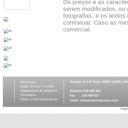
Os preços e as caracte
serem modificados, ou 
fotografias, e os textos
contratual. Caso as me
comercial.
Horário: 2ª a 6ª Feira: 9H00~13H00, 1
Electronica
Equip. de teste e medida
Equipamento de soldadura
Telefone 218 440 200
Informática
Fax 218 409 517
Redes e telecomunicacoes
email:
comercial@niposom.com
Copyr