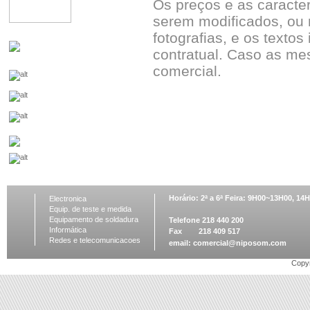
Os preços e as caracte
serem modificados, ou 
fotografias, e os textos
contratual. Caso as me
comercial.
Horário: 2ª a 6ª Feira: 9H00~13H00, 1
Electronica
Equip. de teste e medida
Equipamento de soldadura
Telefone 218 440 200
Informática
Fax 218 409 517
Redes e telecomunicacoes
email:
comercial@niposom.com
Copyr