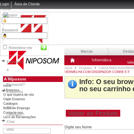
Login
Área de Cliente
Fechar
Utilizador
Password
Relembrar-me
Marcas
Desta
Informática
Esqueceu
tel
Início
Produtos
CAIXA PARA RASPBER
a
VERMELHA COM DISSIPADOR COBRE E F
sua
A Niposom
Info
: O seu brow
Password?
Início
no seu carrinho 
A Empresa
Esqueceu
O que espera de nós
Onde Estamos
o
Catálogos
seu
Bolsa de Emprego
Voltar ao Produto
Contacte-nos
Utilizador?
Livro de Reclamações
Criar
Digite seu Nome
uma