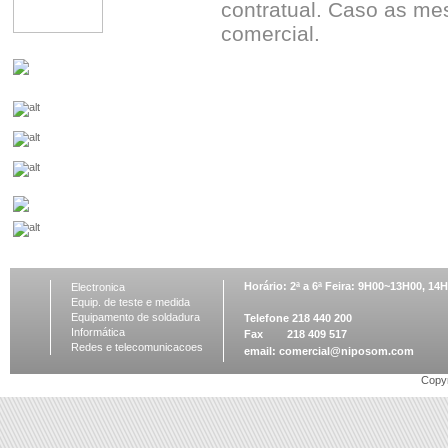
contratual. Caso as me
comercial.
Horário: 2ª a 6ª Feira: 9H00~13H00, 1
Electronica
Equip. de teste e medida
Equipamento de soldadura
Telefone 218 440 200
Informática
Fax 218 409 517
Redes e telecomunicacoes
email:
comercial@niposom.com
Copyr