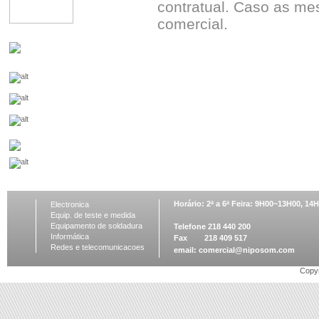
contratual. Caso as me
comercial.
Horário: 2ª a 6ª Feira: 9H00~13H00, 1
Electronica
Equip. de teste e medida
Equipamento de soldadura
Telefone 218 440 200
Informática
Fax 218 409 517
Redes e telecomunicacoes
email:
comercial@niposom.com
Copyr