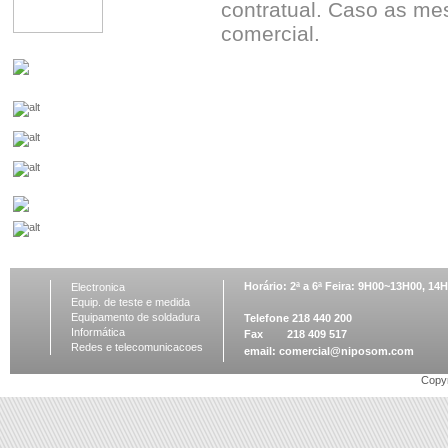
contratual. Caso as me
comercial.
Horário: 2ª a 6ª Feira: 9H00~13H00, 1
Electronica
Equip. de teste e medida
Equipamento de soldadura
Telefone 218 440 200
Informática
Fax 218 409 517
Redes e telecomunicacoes
email:
comercial@niposom.com
Copyr