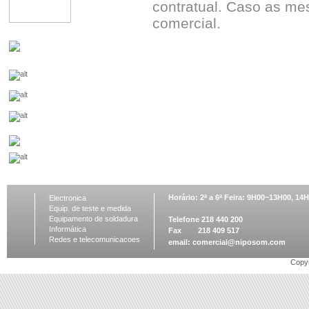
contratual. Caso as me
comercial.
Horário: 2ª a 6ª Feira: 9H00~13H00, 1
Electronica
Equip. de teste e medida
Equipamento de soldadura
Telefone 218 440 200
Informática
Fax 218 409 517
Redes e telecomunicacoes
email:
comercial@niposom.com
Copyr