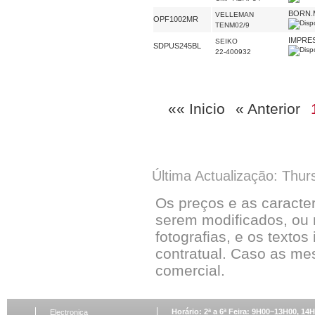
BORN.
VELLEMAN
OPF1002MR
TENM02/9
IMPRE
SEIKO
SDPUS245BL
22-400932
«« Inicio
« Anterior
Última Actualização: Thur
Os preços e as caracte
serem modificados, ou 
fotografias, e os textos
contratual. Caso as me
comercial.
Horário: 2ª a 6ª Feira: 9H00~13H00, 1
Electronica