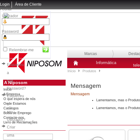
Login
Área de Cliente
Fechar
Utilizador
Password
Relembrar-me
Marcas
Desta
Informática
Esqueceu
tel
Início
Produtos
a
sua
A Niposom
Mensagem
Password?
Início
Mensagem
A Empresa
Esqueceu
O que espera de nós
Lamentamos, mas o Produto 
Onde Estamos
o
Lamentamos, mas o Produto 
Catálogos
seu
Bolsa de Emprego
Contacte-nos
Utilizador?
Livro de Reclamações
Criar
uma