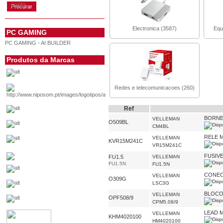
conta
Electronica (3587)
Equ
PC GAMING
PC GAMING - AI BUILDER
Produtos da Marcas
Redes e telecomunicacoes (260)
Ref
BORNE 
VELLEMAN
O509BL
CM4BL
RELE M
VELLEMAN
KVR15M241C
VR15M241C
FUSIVE
FU1.5
VELLEMAN
FU1.5N
FU1.5N
CONEC
VELLEMAN
O309G
LSC3G
BLOCO 
VELLEMAN
OPF508/9
CPM5.08/9
LEAD 
VELLEMAN
KHM4020100
HM4020100