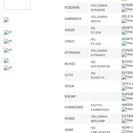
INTER
VELLEMAN
R1829A/B
R1829A/B
RELE 
VELLEMAN
KAM960/24
960/24
ADAPT
HQ
O5520
FC-029
ADAPT
HQ
O5521
FC-028
CONJU
VELLEMAN
K/TRANS1
K/TRANS1
BUSSUL
HQ
BUSS3
SAT-POINT-BL
EXTEN
HQ
O774
SCART74
OPTO 
6N136
SUPORT
RSO8P
AMPER
KIOTTO
KAIM603000
KAIM603000
POTEN
VELLEMAN
RV693
M001AMP
ADAP. 
HQ
AI098
CMP-ADAP34