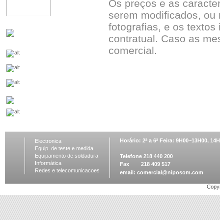
Os preços e as caracte
serem modificados, ou 
fotografias, e os textos
contratual. Caso as me
comercial.
Horário: 2ª a 6ª Feira: 9H00~13H00, 1
Electronica
Equip. de teste e medida
Equipamento de soldadura
Telefone 218 440 200
Informática
Fax 218 409 517
Redes e telecomunicacoes
email:
comercial@niposom.com
Copyr