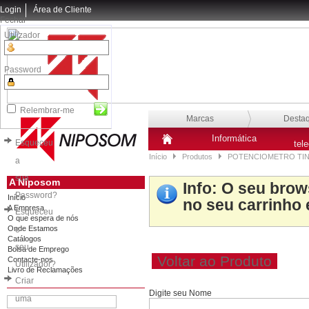
Login
Área de Cliente
Fechar
Utilizador
Password
Relembrar-me
Marcas
Desta
Informática
Esqueceu
tel
Início
Produtos
POTENCIOMETRO TIN
a
sua
A Niposom
Info
: O seu brow
Password?
Início
no seu carrinho 
A Empresa
Esqueceu
O que espera de nós
Onde Estamos
o
Catálogos
seu
Bolsa de Emprego
Voltar ao Produto
Contacte-nos
Utilizador?
Livro de Reclamações
Criar
Digite seu Nome
uma