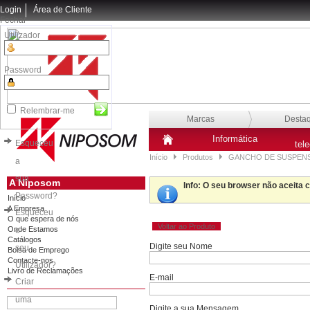
Login
Área de Cliente
Fechar
Utilizador
Password
Relembrar-me
Marcas
Desta
Informática
Esqueceu
tel
Início
Produtos
GANCHO DE SUSPENS
a
sua
A Niposom
Info
: O seu browser não aceita 
Password?
Início
A Empresa
Esqueceu
O que espera de nós
Voltar ao Produto
Onde Estamos
o
Catálogos
Digite seu Nome
seu
Bolsa de Emprego
Contacte-nos
Utilizador?
Livro de Reclamações
E-mail
Criar
uma
Digite a sua Mensagem