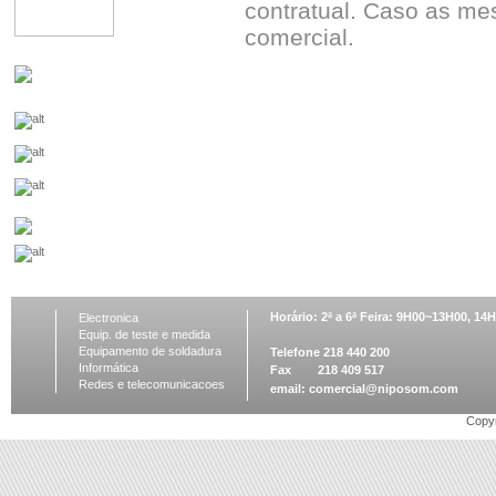
contratual. Caso as me
comercial.
Horário: 2ª a 6ª Feira: 9H00~13H00, 1
Electronica
Equip. de teste e medida
Equipamento de soldadura
Telefone 218 440 200
Informática
Fax 218 409 517
Redes e telecomunicacoes
email:
comercial@niposom.com
Copyr