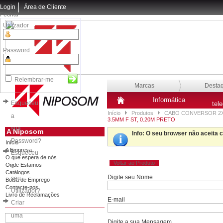
Login
Área de Cliente
Fechar
Utilizador
Password
Relembrar-me
Marcas
Desta
Informática
Esqueceu
tel
Início
Produtos
CABO CONVERSOR 2X R
a
3.5MM F ST, 0.20M PRETO
sua
A Niposom
Info
: O seu browser não aceita 
Password?
Início
A Empresa
Esqueceu
O que espera de nós
Voltar ao Produto
Onde Estamos
o
Catálogos
Digite seu Nome
seu
Bolsa de Emprego
Contacte-nos
Utilizador?
Livro de Reclamações
E-mail
Criar
uma
Digite a sua Mensagem