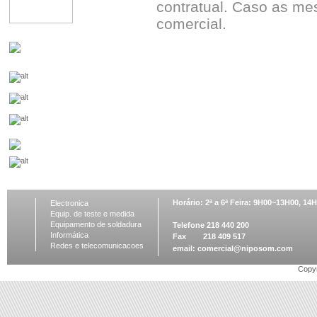
contratual. Caso as me
comercial.
Horário: 2ª a 6ª Feira: 9H00~13H00, 1
Electronica
Equip. de teste e medida
Equipamento de soldadura
Telefone 218 440 200
Informática
Fax 218 409 517
Redes e telecomunicacoes
email:
comercial@niposom.com
Copyr